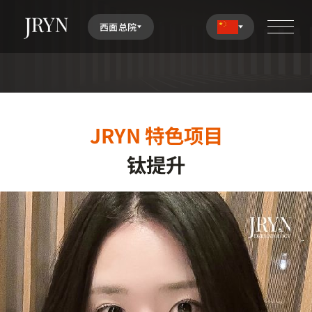
西面总院
J
R
Y
N
特
色
项
目
钛
提
升