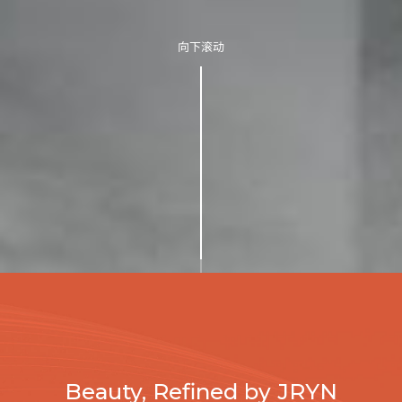
向下滚动
Beauty, Refined by JRYN