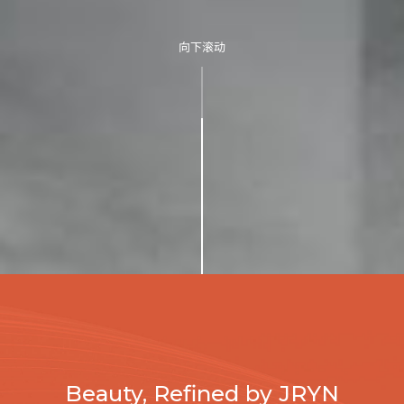
向下滚动
Beauty, Refined by JRYN