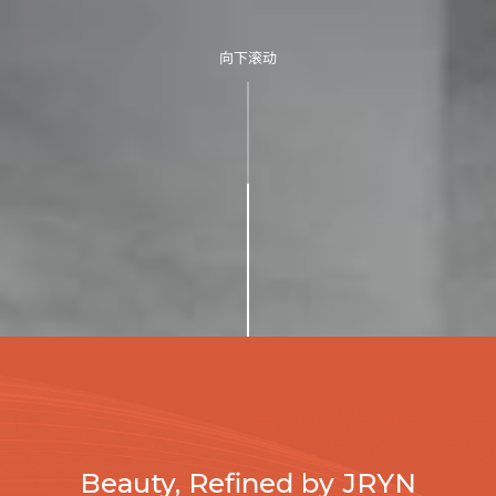
向下滚动
Beauty, Refined by JRYN