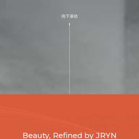
向下滚动
Beauty, Refined by JRYN