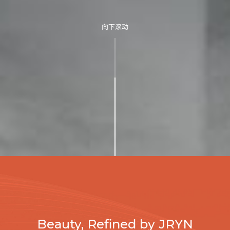
向下滚动
Beauty, Refined by JRYN